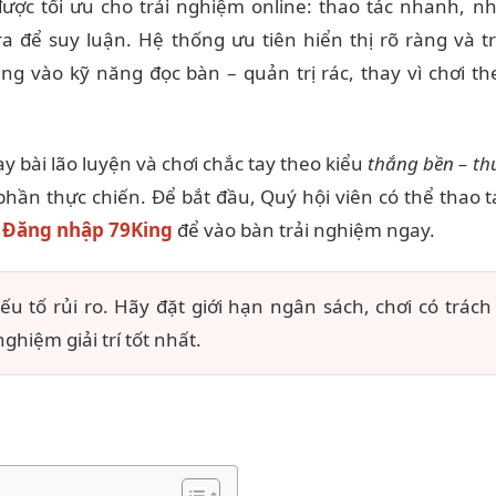
ược tối ưu cho trải nghiệm online: thao tác nhanh, nh
a để suy luận. Hệ thống ưu tiên hiển thị rõ ràng và tr
ng vào kỹ năng đọc bàn – quản trị rác, thay vì chơi th
 bài lão luyện và chơi chắc tay theo kiểu
thắng bền – th
i phần thực chiến. Để bắt đầu, Quý hội viên có thể thao t
p
Đăng nhập 79King
để vào bàn trải nghiệm ngay.
yếu tố rủi ro. Hãy đặt giới hạn ngân sách, chơi có trách
ghiệm giải trí tốt nhất.