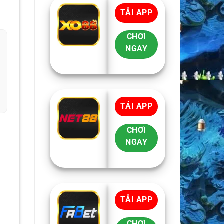
TẢI APP
CHƠI
NGAY
TẢI APP
CHƠI
NGAY
TẢI APP