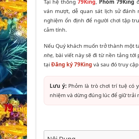
Tại hệ thống
79King
,
Phỏm 79King
đ
ván mượt, dễ quan sát lịch sử đánh r
nghiệm ổn định để người chơi tập tru
cảm tính.
Nếu Quý khách muốn trở thành một tay
nhẹ
, bài viết này sẽ đi từ nền tảng tớ
tại
Đăng ký 79King
và sau đó truy cậ
Lưu ý:
Phỏm là trò chơi trí tuệ có 
nhiệm và dừng đúng lúc để giữ trải n
Nội Dung