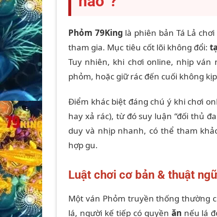
não”?
Phỏm 79King
là phiên bản Tá Lả chơi
tham gia. Mục tiêu cốt lõi không đổi:
t
Tuy nhiên, khi chơi online, nhịp ván
phỏm, hoặc giữ rác đến cuối không kịp
Điểm khác biệt đáng chú ý khi chơi on
hay xả rác), từ đó suy luận “đối thủ 
duy và nhịp nhanh, có thể tham kh
hợp gu.
Luật chơi cơ bản & thuật ng
Một ván Phỏm truyền thống thường chi
lá, người kế tiếp có quyền
ăn
nếu lá đ