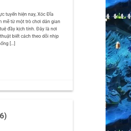
trực tuyến hiện nay, Xóc Đĩa
mẽ từ một trò chơi dân gian
tuệ đầy kịch tính. Đây là nơi
thuật biết cách theo dõi nhịp
hống […]
6)