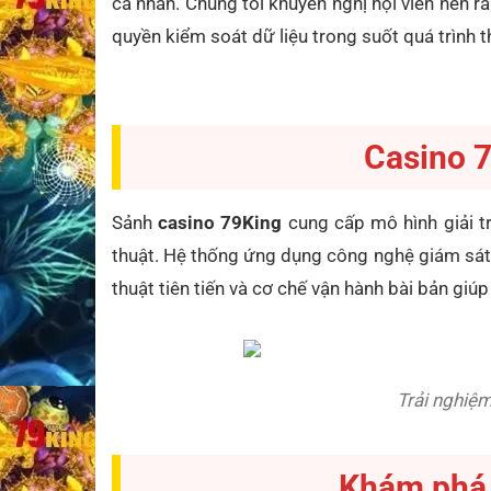
cá nhân. Chúng tôi khuyến nghị hội viên nên r
quyền kiểm soát dữ liệu trong suốt quá trình t
Casino 7
Sảnh
casino 79King
cung cấp mô hình giải tr
thuật. Hệ thống ứng dụng công nghệ giám sát đ
thuật tiên tiến và cơ chế vận hành bài bản giú
Trải nghiệm
Khám phá 