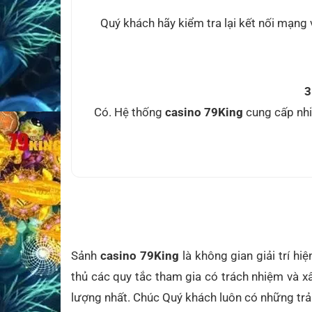
Quý khách hãy kiểm tra lại kết nối mạng 
3
Có. Hệ thống
casino 79King
cung cấp nhi
Sảnh
casino 79King
là không gian giải trí h
thủ các quy tắc tham gia có trách nhiệm và x
lượng nhất. Chúc Quý khách luôn có những trả