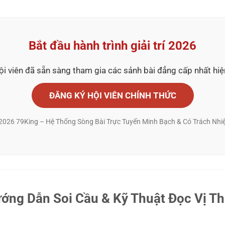
Bắt đầu hành trình giải trí 2026
ội viên đã sẵn sàng tham gia các sảnh bài đẳng cấp nhất hiệ
ĐĂNG KÝ HỘI VIÊN CHÍNH THỨC
2026 79King – Hệ Thống Sòng Bài Trực Tuyến Minh Bạch & Có Trách Nhi
ớng Dẫn Soi Cầu & Kỹ Thuật Đọc Vị Th