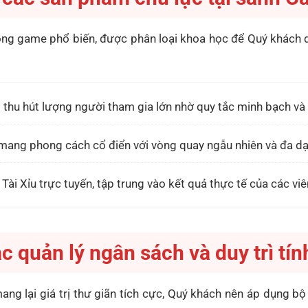
ng game phổ biến, được phân loại khoa học để Quý khách d
 thu hút lượng người tham gia lớn nhờ quy tắc minh bạch và
ang phong cách cổ điển với vòng quay ngẫu nhiên và đa dạn
à Tài Xỉu trực tuyến, tập trung vào kết quả thực tế của các vi
c quản lý ngân sách và duy trì tí
ang lại giá trị thư giãn tích cực, Quý khách nên áp dụng bộ