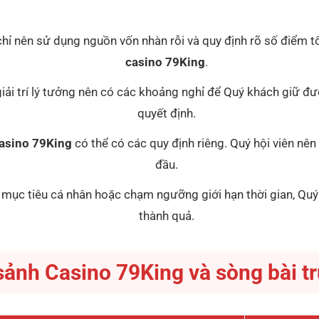
ỉ nên sử dụng nguồn vốn nhàn rỗi và quy định rõ số điểm tố
casino 79King
.
iải trí lý tưởng nên có các khoảng nghỉ để Quý khách giữ đượ
quyết định.
asino 79King
có thể có các quy định riêng. Quý hội viên nên
đầu.
mục tiêu cá nhân hoặc chạm ngưỡng giới hạn thời gian, Quý
thành quả.
sảnh Casino 79King và sòng bài t