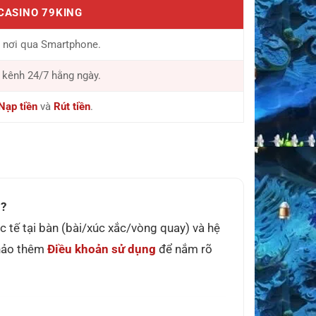
CASINO 79KING
 nơi qua Smartphone.
 kênh 24/7 hằng ngày.
Nạp tiền
và
Rút tiền
.
g?
c tế tại bàn (bài/xúc xắc/vòng quay) và hệ
khảo thêm
Điều khoản sử dụng
để nắm rõ