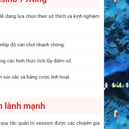
ễ dàng lựa chọn theo sở thích và kinh nghiệm
 nhịp độ ván chơi nhanh chóng.
g các hình thức tích lũy điểm số.
ên xúc xắc và bảng cược linh hoạt.
nh lành mạnh
 quy tắc quản trị session được các chuyên gia